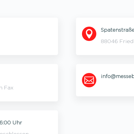
Spatenstraße

88046 Fried
info@messeb

n Fax
16:00 Uhr
eschlossen