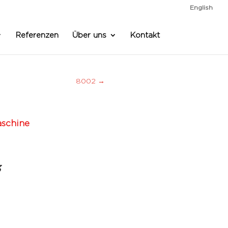
English
Referenzen
Über uns
Kontakt
8002
→
aschine
3