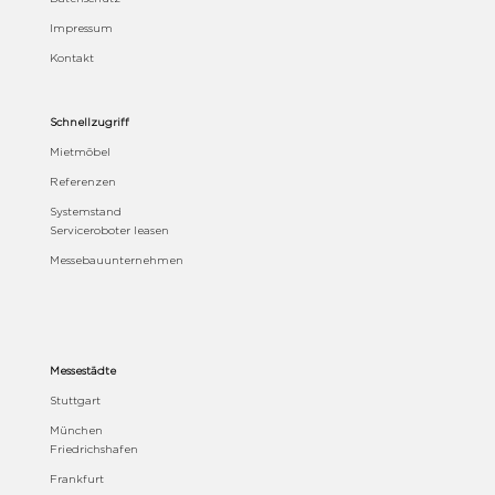
Impressum
Kontakt
Schnellzugriff
Mietmöbel
Referenzen
Systemstand
Serviceroboter leasen
Messebauunternehmen
Messestädte
Stuttgart
München
Friedrichshafen
Frankfurt