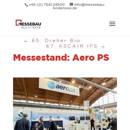
+49 (0) 7541 24500
info@messebau-
bodensee.de
←
65: Dreher Bio
67: ASCAIR IFS
→
Messestand: Aero PS