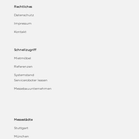
Rechtliches
Datenschutz
Impressum
Kontakt
Schnellzugriff
Mietmöbel
Referenzen
Systemstand
Serviceroboter leasen
Messebauunternehmen
Messestädte
Stuttgart
München