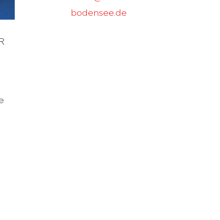
bodensee.de
R
e