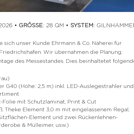
2026 •
GRÖSSE
: 28 QM •
SYSTEM
: GILNHAMME
e sich unser Kunde Ehrmann & Co. Näherei für
 Friedrichshafen. Wir übernahmen die Planung,
ntage des Messestandes. Dies beinhaltetet folgend
rau)
 G40 (Höhe: 2,5 m) inkl. LED-Auslegestrahler und
ortiment
K-Folie mit Schutzlaminat, Print & Cut
, Theke Element 3,0 m mit eingelassenem Regal,
itzflächen-Element und zwei Rückenlehnen-
rderobe & Mülleimer, usw.)