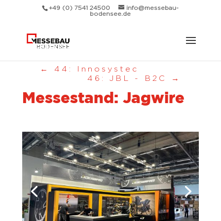
+49 (0) 7541 24500
info@messebau-
bodensee.de
←
44: Innosystec
46: JBL - B2C
→
Messestand: Jagwire