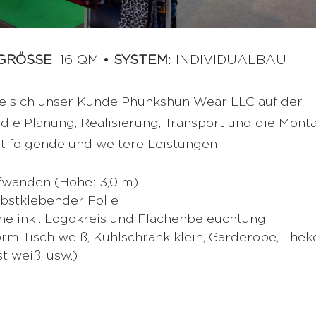
GRÖSSE
: 16 QM •
SYSTEM
: INDIVIDUALBAU
te sich unser Kunde Phunkshun Wear LLC auf der
ie Planung, Realisierung, Transport und die Mont
t folgende und weitere Leistungen:
fwänden (Höhe: 3,0 m)
elbstklebender Folie
he inkl. Logokreis und Flächenbeleuchtung
m Tisch weiß, Kühlschrank klein, Garderobe, Thek
t weiß, usw.)