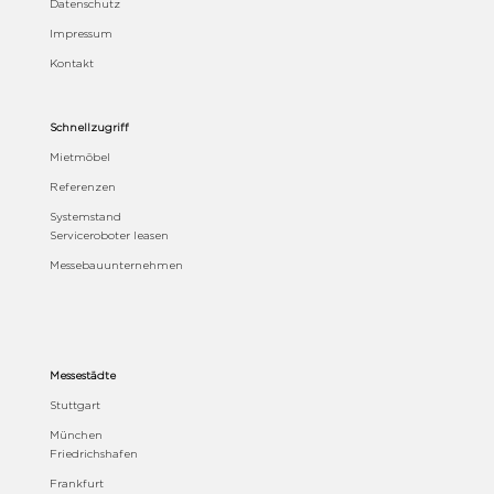
Datenschutz
Impressum
Kontakt
Schnellzugriff
Mietmöbel
Referenzen
Systemstand
Serviceroboter leasen
Messebauunternehmen
Messestädte
Stuttgart
München
Friedrichshafen
Frankfurt